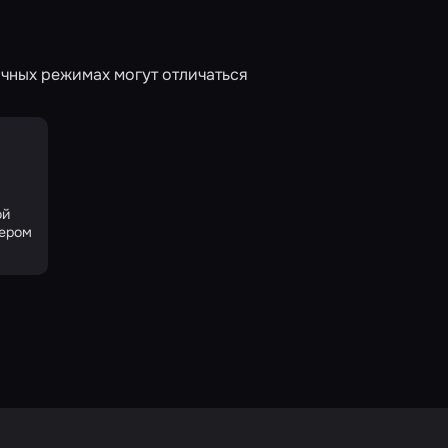
чных режимах могут отличаться
ой
пером