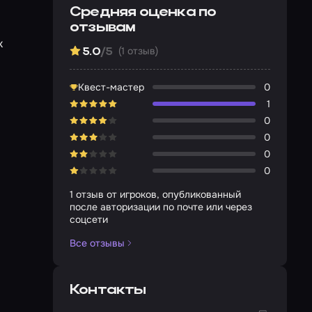
Средняя оценка по
отзывам
к
(1 отзыв)
5.0
/5
Квест-мастер
0
1
0
0
0
0
1 отзыв от игроков, опубликованный
после авторизации по почте или через
соцсети
Все отзывы
Контакты