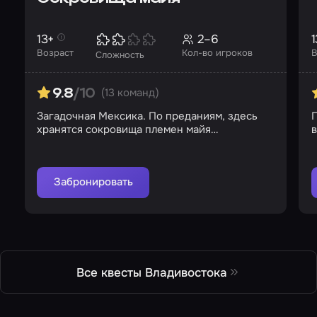
13+
2–6
1
Возраст
Кол-во игроков
В
Сложность
(13 команд)
9.8
/10
Загадочная Мексика. По преданиям, здесь
хранятся сокровища племен майя…
Забронировать
Все квесты Владивостока