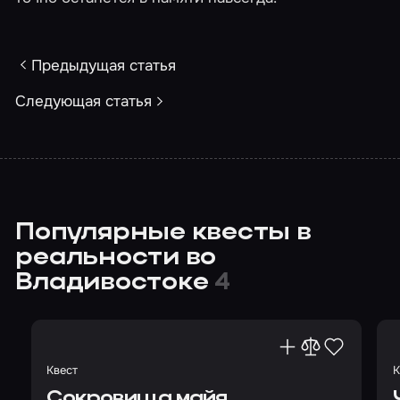
Предыдущая статья
Следующая статья
Популярные квесты в
реальности во
Владивостоке
4
Квест
К
Сокровища майя