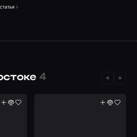
статья
остоке
4