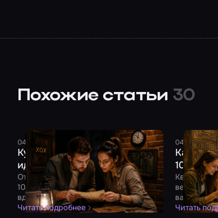
Похожие статьи
30
04 августа 2026
7 минут
Смельчак
04 августа 
Куда сходить на свидание: 10
Как отме
идей для двоих
10 идей 
От квеста до романтического ужина –
Квест, боу
10 идей для незабываемого вечера
вечеринка 
вдвоем
вашу комп
Читать подробнее
Читать под