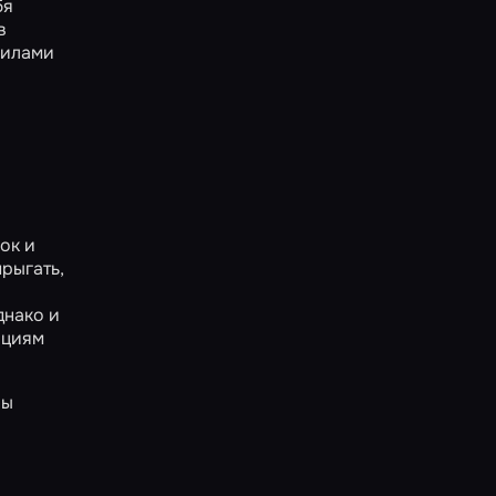
бя
в
вилами
ок и
рыгать,
днако и
ациям
ры