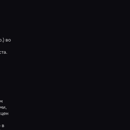
.) во
та.
ым
ми,
сцен
 в