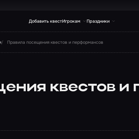
Добавить квест
Игрокам
Праздники
и
Правила посещения квестов и перформансов
ения квестов и