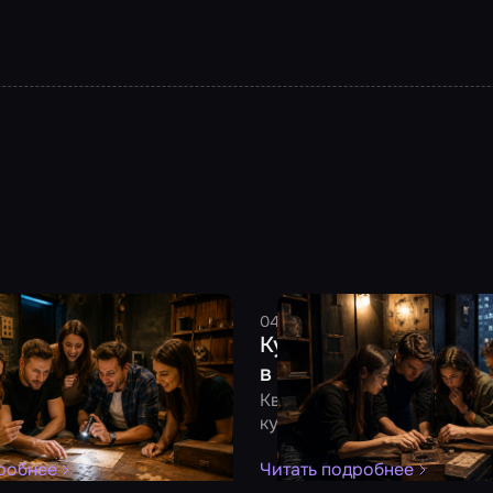
2026
6 минут
Смельчак
04 августа 2026
8 минут
См
тить день рождения:
Куда сходить в плоху
для взрослой компании
в Москве: 10 идей под
линг, тематическая
Квест, музей, антикафе и д
и другие форматы под
куда сходить в дождливый 
анию
робнее
Читать подробнее