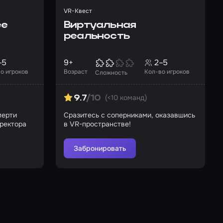
VR-Квест
ее
Виртуальная
реальность
–5
9+
2–5
о игроков
Возраст
Кол-во игроков
Сложность
(<10 команд)
9.7
/10
мерти
Сразитесь с соперниками, оказавшись
иректора
в VR-пространстве!
Забронировать