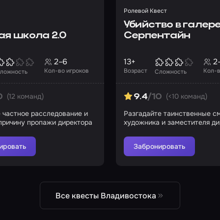
Ролевой Квест
Убийство в галер
ая школа 2.0
Серпентайн
2–6
13+
2
Кол-во игроков
Возраст
Кол-в
ложность
Сложность
(12 команд)
(<10 команд)
0
9.4
/10
 частное расследование и
Разгадайте таинственные с
причину пропажи директора
художника и заместителя д
ировать
Забронировать
Все квесты Владивостока