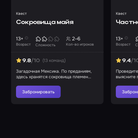
Квест
Квест
Сокровища майя
Частн
13+
2–6
13+
Возраст
Кол-во игроков
Возраст
Сложность
С
(13 команд)
9.8
/10
9.4
/1
Загадочная Мексика. По преданиям,
Проведите
здесь хранятся сокровища племен
выясните 
майя…
Забронировать
Заброн