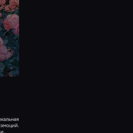
икальная
 эмоций.
и.