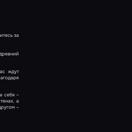
итесь за
 древний
ас ждут
лагодаря
а себя –
тенах, а
другом –