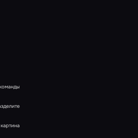
 команды
азделите
 картина