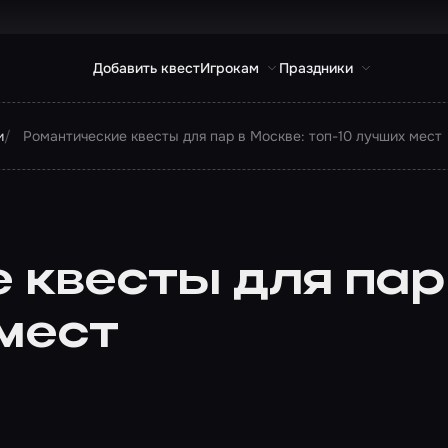
Добавить квест
Игрокам
Праздники
и
Романтические квесты для пар в Москве: топ-10 лучших мест
квесты для пар 
 мест