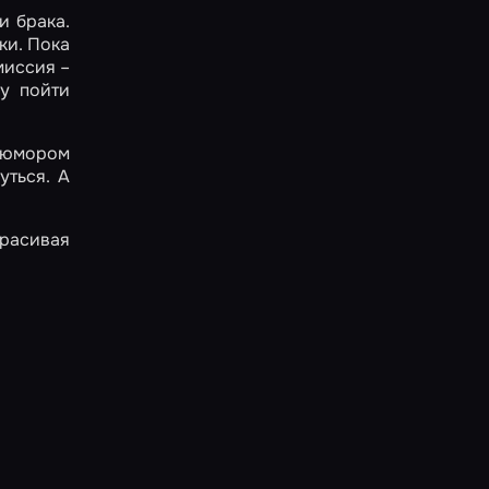
и брака.
ки. Пока
миссия –
ву пойти
с юмором
уться. А
красивая